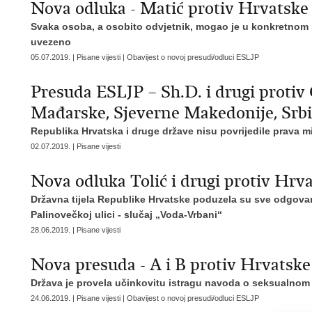
Nova odluka - Matić protiv Hrvatske
Svaka osoba, a osobito odvjetnik, mogao je u konkretnom 
uvezeno
05.07.2019. | Pisane vijesti | Obavijest o novoj presudi/odluci ESLJP
Presuda ESLJP – Sh.D. i drugi protiv 
Mađarske, Sjeverne Makedonije, Srbij
Republika Hrvatska i druge države nisu povrijedile prava 
02.07.2019. | Pisane vijesti
Nova odluka Tolić i drugi protiv Hrv
Državna tijela Republike Hrvatske poduzela su sve odgovar
Palinovečkoj ulici - slučaj „Voda-Vrbani“
28.06.2019. | Pisane vijesti
Nova presuda - A i B protiv Hrvatske
Država je provela učinkovitu istragu navoda o seksualnom z
24.06.2019. | Pisane vijesti | Obavijest o novoj presudi/odluci ESLJP