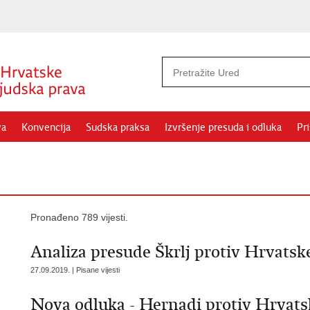
va
Konvencija
Sudska praksa
Izvršenje presuda i odluka
Pr
Pronađeno 789 vijesti.
Analiza presude Škrlj protiv Hrvatsk
27.09.2019. | Pisane vijesti
Nova odluka - Hernadi protiv Hrvats