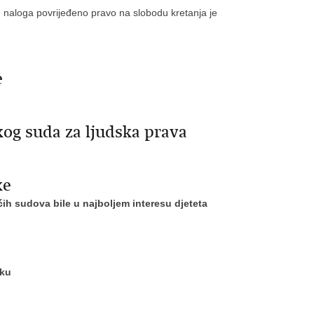
naloga povrijeđeno pravo na slobodu kretanja je
e
og suda za ljudska prava
ke
ih sudova bile u najboljem interesu djeteta
pku