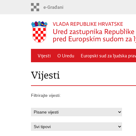
Preskoči
na
glavni
sadržaj
Vijesti
O Uredu
Europski sud za ljudska pra
Vijesti
Filtrirajte vijesti: