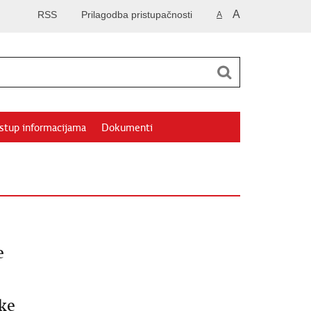
A
RSS
Prilagodba pristupačnosti
A
istup informacijama
Dokumenti
e
ke