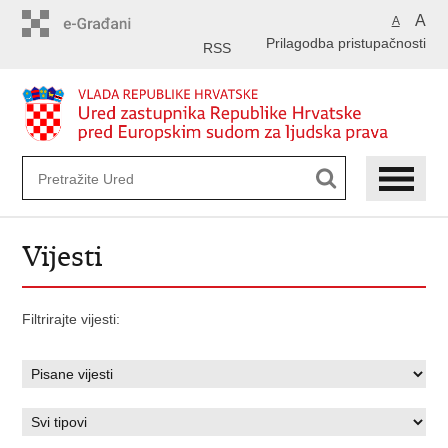
Preskoči
A
A
na
Prilagodba pristupačnosti
glavni
RSS
sadržaj
Vijesti
Filtrirajte vijesti: