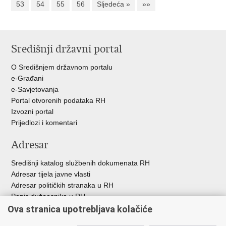
53
54
55
56
Sljedeća »
»»
Središnji državni portal
O Središnjem državnom portalu
e-Građani
e-Savjetovanja
Portal otvorenih podataka RH
Izvozni portal
Prijedlozi i komentari
Adresar
Središnji katalog službenih dokumenata RH
Adresar tijela javne vlasti
Adresar političkih stranaka u RH
Popis dužnosnika u RH
Besplatni telefoni javne uprave
Ova stranica upotrebljava kolačiće
Pozivi za žurnu pomoć