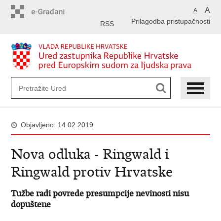
Preskoči
A
A
na
Prilagodba pristupačnosti
glavni
RSS
sadržaj
Objavljeno: 14.02.2019.
Nova odluka - Ringwald i
Ringwald protiv Hrvatske
Tužbe radi povrede presumpcije nevinosti nisu
dopuštene