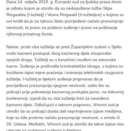
Dana 14. veljače 2019. g. Europski sud za ljudska prava donio
je odluku kojom je utvrdio da su nedopuštene tužbe Stipe
Ringwalda (I-tužitelj) i Vesne Ringwald (II-tužiteljice) u kojima su
oni tvrdili da je na njihovu štetu povrijeđeno načelo presumpcije
nevinosti, te pravo na pošteno suđenje i pravo na poštivanje
njihovog privatnog života.
Naime, protiv oba tužitelja se pred Županijskim sudom u Splitu
vodio kazneni postupak zbog kaznenog djela zlouporabe
opojnih droga. Tužitelji su u konačnici osuđeni na zatvorske
kazne. Suđenju je prethodila kriminalističke istraga, u kojima su
korištene tajne mjere praćenja i snimanja telefonskih razgovora
tužitelja. I-tužitelj je tijekom suđenja prigovarao da je
povrijeđena presumpcija njegove nevinosti, zašto što su
policajci prije pokretanja kaznenog postupka javno, na tiskovnoj
konferenciji, izjavili da su oba tužitelja krivi za navedeno
kazneno djelo. Odlučujući o takvom prigovoru, Vrhovni sud je
utvrdio da su policajci doista dali neprimjerene izjave medijima,
koje su bile protivne načelu presumpcije nevinosti, u smislu čl.
28. Ustava. Međutim, Vrhovni sud je utvrdio da takve izjave nisu
utjecale na poštenost suđenja tužiteljima.