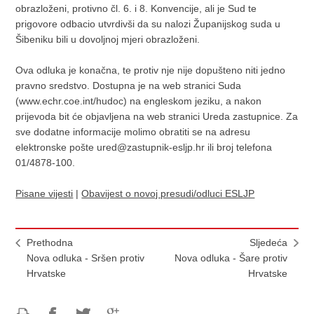
obrazloženi, protivno čl. 6. i 8. Konvencije, ali je Sud te
prigovore odbacio utvrdivši da su nalozi Županijskog suda u
Šibeniku bili u dovoljnoj mjeri obrazloženi.
Ova odluka je konačna, te protiv nje nije dopušteno niti jedno
pravno sredstvo. Dostupna je na web stranici Suda
(www.echr.coe.int/hudoc) na engleskom jeziku, a nakon
prijevoda bit će objavljena na web stranici Ureda zastupnice. Za
sve dodatne informacije molimo obratiti se na adresu
elektronske pošte ured@zastupnik-esljp.hr ili broj telefona
01/4878-100.
Pisane vijesti
|
Obavijest o novoj presudi/odluci ESLJP
Prethodna
Sljedeća
Nova odluka - Sršen protiv
Nova odluka - Šare protiv
Hrvatske
Hrvatske