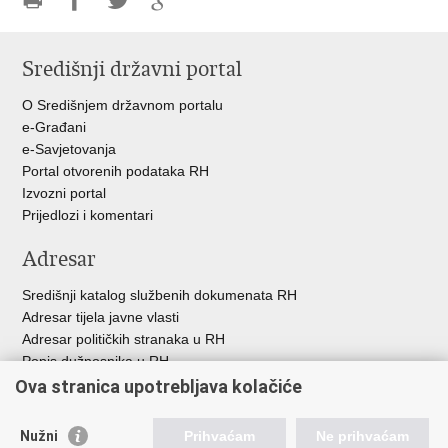
Ispiši
Podijeli
Podijeli
Podijeli
stranicu
na
na
na
Središnji državni portal
Facebooku
Twitteru
Google
+
O Središnjem državnom portalu
e-Građani
e-Savjetovanja
Portal otvorenih podataka RH
Izvozni portal
Prijedlozi i komentari
Adresar
Središnji katalog službenih dokumenata RH
Adresar tijela javne vlasti
Adresar političkih stranaka u RH
Popis dužnosnika u RH
Besplatni telefoni javne uprave
Ova stranica upotrebljava kolačiće
Pozivi za žurnu pomoć
Nužni
Prihvaćam
Ne prihvaćam