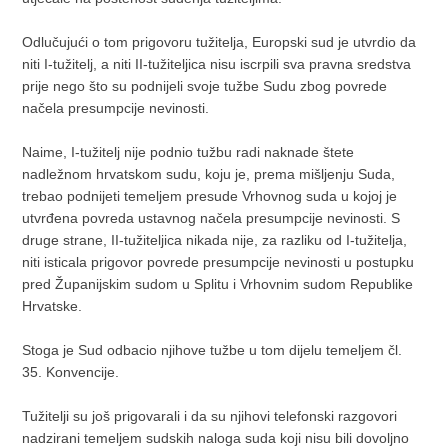
Odlučujući o tom prigovoru tužitelja, Europski sud je utvrdio da
niti I-tužitelj, a niti II-tužiteljica nisu iscrpili sva pravna sredstva
prije nego što su podnijeli svoje tužbe Sudu zbog povrede
načela presumpcije nevinosti.
Naime, I-tužitelj nije podnio tužbu radi naknade štete
nadležnom hrvatskom sudu, koju je, prema mišljenju Suda,
trebao podnijeti temeljem presude Vrhovnog suda u kojoj je
utvrđena povreda ustavnog načela presumpcije nevinosti. S
druge strane, II-tužiteljica nikada nije, za razliku od I-tužitelja,
niti isticala prigovor povrede presumpcije nevinosti u postupku
pred Županijskim sudom u Splitu i Vrhovnim sudom Republike
Hrvatske.
Stoga je Sud odbacio njihove tužbe u tom dijelu temeljem čl.
35. Konvencije.
Tužitelji su još prigovarali i da su njihovi telefonski razgovori
nadzirani temeljem sudskih naloga suda koji nisu bili dovoljno