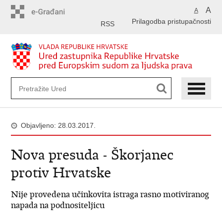
Preskoči
A
A
na
Prilagodba pristupačnosti
glavni
RSS
sadržaj
Objavljeno: 28.03.2017.
Nova presuda - Škorjanec
protiv Hrvatske
Nije provedena učinkovita istraga rasno motiviranog
napada na podnositeljicu