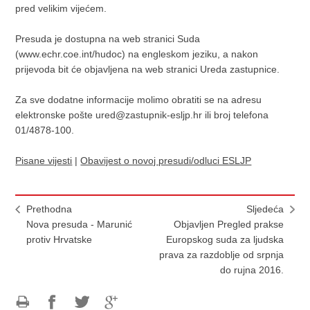
pred velikim vijećem.
Presuda je dostupna na web stranici Suda
(www.echr.coe.int/hudoc) na engleskom jeziku, a nakon
prijevoda bit će objavljena na web stranici Ureda zastupnice.
Za sve dodatne informacije molimo obratiti se na adresu
elektronske pošte ured@zastupnik-esljp.hr ili broj telefona
01/4878-100.
Pisane vijesti
|
Obavijest o novoj presudi/odluci ESLJP
Prethodna
Sljedeća
Nova presuda - Marunić
Objavljen Pregled prakse
protiv Hrvatske
Europskog suda za ljudska
prava za razdoblje od srpnja
do rujna 2016.