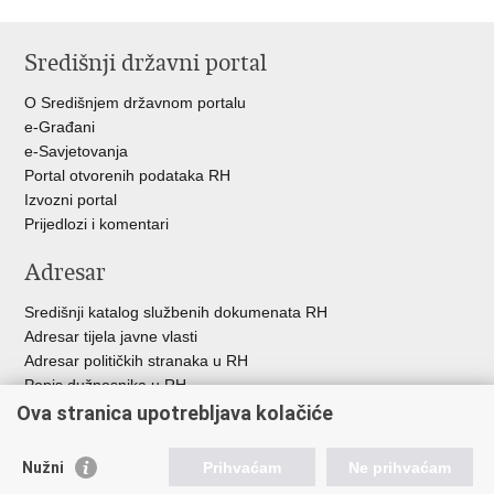
Ispiši
Podijeli
Podijeli
Podijeli
stranicu
na
na
na
Središnji državni portal
Facebooku
Twitteru
Google
+
O Središnjem državnom portalu
e-Građani
e-Savjetovanja
Portal otvorenih podataka RH
Izvozni portal
Prijedlozi i komentari
Adresar
Središnji katalog službenih dokumenata RH
Adresar tijela javne vlasti
Adresar političkih stranaka u RH
Popis dužnosnika u RH
Besplatni telefoni javne uprave
Ova stranica upotrebljava kolačiće
Pozivi za žurnu pomoć
Nužni
Prihvaćam
Ne prihvaćam
Korisne poveznice