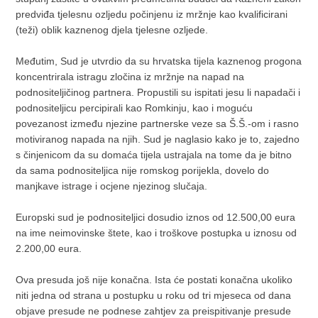
predviđa tjelesnu ozljedu počinjenu iz mržnje kao kvalificirani
(teži) oblik kaznenog djela tjelesne ozljede.
Međutim, Sud je utvrdio da su hrvatska tijela kaznenog progona
koncentrirala istragu zločina iz mržnje na napad na
podnositeljičinog partnera. Propustili su ispitati jesu li napadači i
podnositeljicu percipirali kao Romkinju, kao i moguću
povezanost između njezine partnerske veze sa Š.Š.-om i rasno
motiviranog napada na njih. Sud je naglasio kako je to, zajedno
s činjenicom da su domaća tijela ustrajala na tome da je bitno
da sama podnositeljica nije romskog porijekla, dovelo do
manjkave istrage i ocjene njezinog slučaja.
Europski sud je podnositeljici dosudio iznos od 12.500,00 eura
na ime neimovinske štete, kao i troškove postupka u iznosu od
2.200,00 eura.
Ova presuda još nije konačna. Ista će postati konačna ukoliko
niti jedna od strana u postupku u roku od tri mjeseca od dana
objave presude ne podnese zahtjev za preispitivanje presude