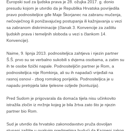
Europski sud za ljudska prava je 28. ožujka 2017. g. donio
presudu kojom je utvrdio da je Republika Hrvatska povrijedila
pravo podnositeljice gđe Maje Škorjanec na zabranu mučenja,
nečovječnog ili ponižavajućeg postupanja ili kažnjavanja u vezi
sa zabranom diskriminacije (članak 3. Konvencije za zaštitu
ljudskih prava i temeljnih sloboda u vezi s člankom 14.
Konvencije).
Naime, 9. lipnja 2013. podnositeljica zahtjeva i njezin partner
Š.Š. prvo su se verbalno sukobili s dvjema osobama, a zatim su
ih te osobe fizički napale. Podnositeljičin partner je Rom, a
podnositeljica nije Romkinja, ali su ih napadači vrijeđali na
rasnoj osnovi - zbog romskog porijekla. Podnositeljica je u
napadu pretrpjela lake tjelesne ozljede (kontuzija).
Pred Sudom je prigovarala da domaća tijela nisu učinkovito
istražila zločin iz mržnje kojeg je bila žrtva zato što je njezin
partner bio Rom.
Sud je utvrdio da hrvatsko zakonodavstvo pruža dovoljan
stupanj zaštite u ovakvim predmetima budući da Kazneni zakon