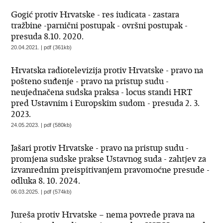
Gogić protiv Hrvatske - res iudicata - zastara
tražbine -parnični postupak - ovršni postupak -
presuda 8.10. 2020.
20.04.2021. | pdf (361kb)
Hrvatska radiotelevizija protiv Hrvatske - pravo na
pošteno suđenje - pravo na pristup sudu -
neujednačena sudska praksa - locus standi HRT
pred Ustavnim i Europskim sudom - presuda 2. 3.
2023.
24.05.2023. | pdf (580kb)
Jašari protiv Hrvatske - pravo na pristup sudu -
promjena sudske prakse Ustavnog suda - zahtjev za
izvanrednim preispitivanjem pravomoćne presude -
odluka 8. 10. 2024.
06.03.2025. | pdf (574kb)
Jureša protiv Hrvatske – nema povrede prava na