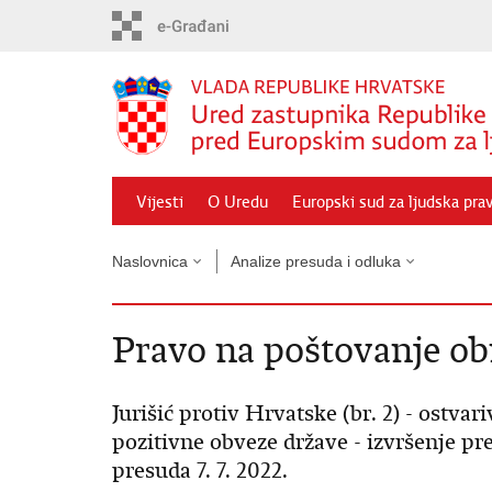
Preskoči
na
glavni
sadržaj
Vijesti
O Uredu
Europski sud za ljudska pra
Naslovnica
Analize presuda i odluka
Pravo na poštovanje obi
Jurišić protiv Hrvatske (br. 2) - ostvar
pozitivne obveze države - izvršenje pr
presuda 7. 7. 2022.