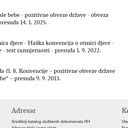
ale bebe - pozitivne obveze države - obveza
resuda 14. 1. 2025.
ca djece - Haška konvencija o otmici djece -
 test razmjernosti - presuda 1. 9. 2022.
da čl. 8. Konvencije – pozitivne obveze države
be" – presuda 9. 9. 2013.
Adresar
K
Središnji katalog službenih dokumenata RH
Vla
Adresar tijela javne vlasti
Eur