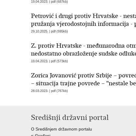
19.04.2023. | pdf (687kb)
Petrović i drugi protiv Hrvatske - nest
pružanja vjerodostojnih informacija - p
29.10.2025. | pdf (595kb)
Z. protiv Hrvatske - međunarodna otmi
nedostatno obrazloženje sudske odluke -
19.04.2023. | pdf (573kb)
Zorica Jovanović protiv Srbije – povre
– situacija trajne povrede – "nestale be
28.03.2023. | pdf (767kb)
Središnji državni portal
O Središnjem državnom portalu
e-Građani