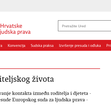
va
Konvencija
Sudska praksa
Izvršenje presuda i odluka
Pr
teljskog života
ivanje kontakta između roditelja i djeteta -
esude Europskog suda za ljudska prava -