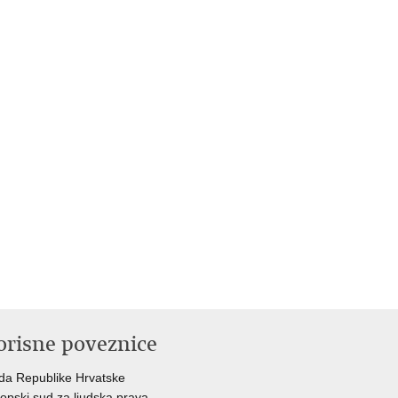
orisne poveznice
da Republike Hrvatske
opski sud za ljudska prava