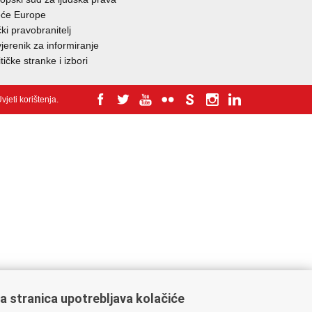
eće Europe
ki pravobranitelj
jerenik za informiranje
itičke stranke i izbori
vjeti korištenja
.
a stranica upotrebljava kolačiće