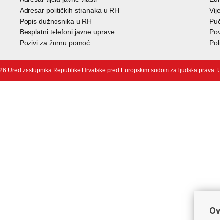
Adresar političkih stranaka u RH
Vij
Popis dužnosnika u RH
Puč
Besplatni telefoni javne uprave
Pov
Pozivi za žurnu pomoć
Pol
26 Ured zastupnika Republike Hrvatske pred Europskim sudom za ljudska prava.
U
Ov