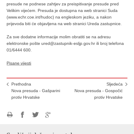
presude ne podnese zahtjev za preispitivanje presude pred
Velikim vijećem. Presuda je dostupna na web stranici Suda
(www.echr.coe.int/hudoc) na engleskom jeziku, a nakon
prijevoda biti će objavljena na web stranici Ureda zastupnice.
Za sve dodatne informacije molim obratiti se na adresu
elektronske pošte ured@zastupnik-esljp.gov.hr ili broj telefona
01/6444 600.
Pisane vijesti
Prethodna
Sljedeća
Nova presuda - Gašparini
Nova presuda - Gospočić
protiv Hrvatske
protiv Hrvatske
Ispiši
Podijeli
Podijeli
Podijeli
stranicu
na
na
na