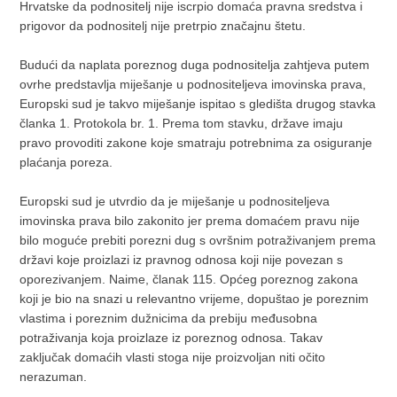
Hrvatske da podnositelj nije iscrpio domaća pravna sredstva i
prigovor da podnositelj nije pretrpio značajnu štetu.
Budući da naplata poreznog duga podnositelja zahtjeva putem
ovrhe predstavlja miješanje u podnositeljeva imovinska prava,
Europski sud je takvo miješanje ispitao s gledišta drugog stavka
članka 1. Protokola br. 1. Prema tom stavku, države imaju
pravo provoditi zakone koje smatraju potrebnima za osiguranje
plaćanja poreza.
Europski sud je utvrdio da je miješanje u podnositeljeva
imovinska prava bilo zakonito jer prema domaćem pravu nije
bilo moguće prebiti porezni dug s ovršnim potraživanjem prema
državi koje proizlazi iz pravnog odnosa koji nije povezan s
oporezivanjem. Naime, članak 115. Općeg poreznog zakona
koji je bio na snazi u relevantno vrijeme, dopuštao je poreznim
vlastima i poreznim dužnicima da prebiju međusobna
potraživanja koja proizlaze iz poreznog odnosa. Takav
zaključak domaćih vlasti stoga nije proizvoljan niti očito
nerazuman.