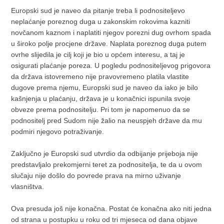
Europski sud je naveo da pitanje treba li podnositeljevo
neplaćanje poreznog duga u zakonskim rokovima kazniti
novčanom kaznom i naplatiti njegov porezni dug ovrhom spada
u široko polje procjene države. Naplata poreznog duga putem
ovrhe slijedila je cilj koji je bio u općem interesu, a taj je
osigurati plaćanje poreza. U pogledu podnositeljevog prigovora
da država istovremeno nije pravovremeno platila vlastite
dugove prema njemu, Europski sud je naveo da iako je bilo
kašnjenja u plaćanju, država je u konačnici ispunila svoje
obveze prema podnositelju. Pri tom je napomenuo da se
podnositelj pred Sudom nije žalio na neuspjeh države da mu
podmiri njegovo potraživanje.
Zaključno je Europski sud utvrdio da odbijanje prijeboja nije
predstavljalo prekomjerni teret za podnositelja, te da u ovom
slučaju nije došlo do povrede prava na mirno uživanje
vlasništva.
Ova presuda još nije konačna. Postat će konačna ako niti jedna
od strana u postupku u roku od tri mjeseca od dana objave