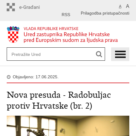
Preskoči
A
A
na
Prilagodba pristupačnosti
glavni
RSS
sadržaj
Objavljeno: 17.06.2025.
Nova presuda - Radobuljac
protiv Hrvatske (br. 2)