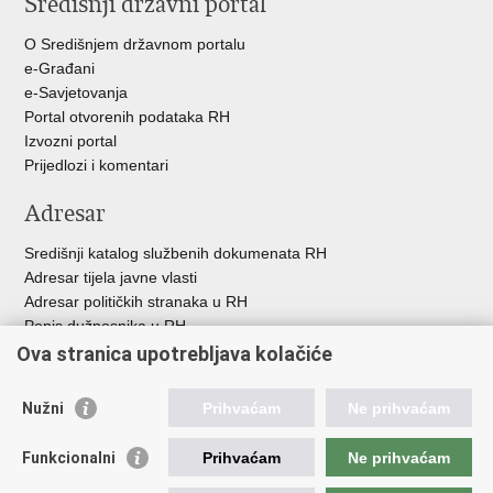
Središnji državni portal
Facebooku
Twitteru
Google
+
O Središnjem državnom portalu
e-Građani
e-Savjetovanja
Portal otvorenih podataka RH
Izvozni portal
Prijedlozi i komentari
Adresar
Središnji katalog službenih dokumenata RH
Adresar tijela javne vlasti
Adresar političkih stranaka u RH
Popis dužnosnika u RH
Besplatni telefoni javne uprave
Ova stranica upotrebljava kolačiće
Pozivi za žurnu pomoć
Nužni
Prihvaćam
Ne prihvaćam
Korisne poveznice
Funkcionalni
Prihvaćam
Ne prihvaćam
Vlada Republike Hrvatske
Europski sud za ljudska prava