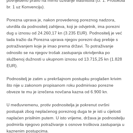
povrijeđeno pravo na mirno uživanje vlasništva (čl. 1. Protokola
br. 1 uz Konvenciju).
Porezna uprava je, nakon provedenog poreznog nadzora,
utvrdila da podnositelj zahtjeva, koji je odvjetnik, ima porezni
dug u iznosu od 24.260,17 kn (3.235 EUR). Podnositelj je već
tada tražio da Porezna uprava njegov porezni dug prebije s
potraživanjem koje je imao prema državi. To potraživanje
odnosilo se na njegov trošak zastupanja okrivljenika po
službenoj dužnosti u ukupnom iznosu od 13.715,25 kn (1.828
EUR).
Podnositelj je zatim u prekršajnom postupku proglašen krivim
što nije u zakonom propisanom roku podmirivao porezne
obveze te mu je izrečena novčana kazna od 6.900 kn.
U međuvremenu, protiv podnositelja je pokrenut ovršni
postupak zbog neplaćenog poreznog duga te je isti u cijelosti
naplaćen prisilnim putem. U isto vrijeme, država je podnositelju
podmirila njegovo potraživanje s osnove troškova zastupanja u
kaznenim postupcima.