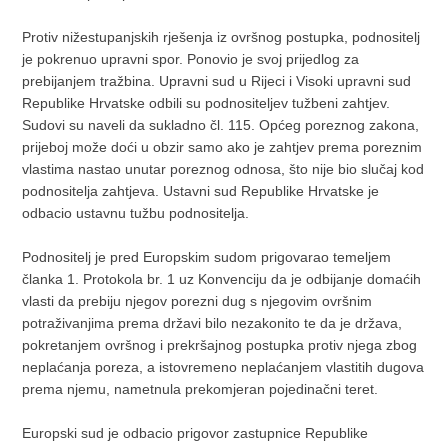
Protiv nižestupanjskih rješenja iz ovršnog postupka, podnositelj
je pokrenuo upravni spor. Ponovio je svoj prijedlog za
prebijanjem tražbina. Upravni sud u Rijeci i Visoki upravni sud
Republike Hrvatske odbili su podnositeljev tužbeni zahtjev.
Sudovi su naveli da sukladno čl. 115. Općeg poreznog zakona,
prijeboj može doći u obzir samo ako je zahtjev prema poreznim
vlastima nastao unutar poreznog odnosa, što nije bio slučaj kod
podnositelja zahtjeva. Ustavni sud Republike Hrvatske je
odbacio ustavnu tužbu podnositelja.
Podnositelj je pred Europskim sudom prigovarao temeljem
članka 1. Protokola br. 1 uz Konvenciju da je odbijanje domaćih
vlasti da prebiju njegov porezni dug s njegovim ovršnim
potraživanjima prema državi bilo nezakonito te da je država,
pokretanjem ovršnog i prekršajnog postupka protiv njega zbog
neplaćanja poreza, a istovremeno neplaćanjem vlastitih dugova
prema njemu, nametnula prekomjeran pojedinačni teret.
Europski sud je odbacio prigovor zastupnice Republike