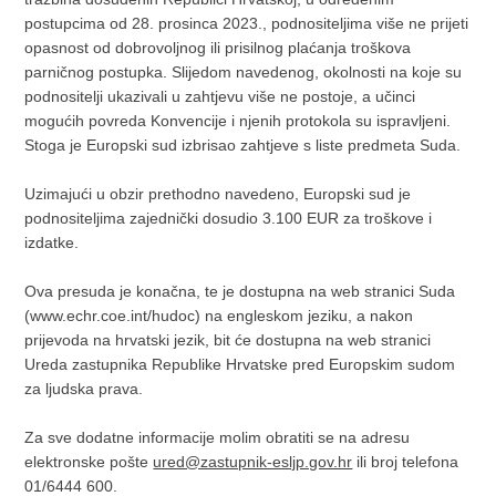
postupcima od 28. prosinca 2023., podnositeljima više ne prijeti
opasnost od dobrovoljnog ili prisilnog plaćanja troškova
parničnog postupka. Slijedom navedenog, okolnosti na koje su
podnositelji ukazivali u zahtjevu više ne postoje, a učinci
mogućih povreda Konvencije i njenih protokola su ispravljeni.
Stoga je Europski sud izbrisao zahtjeve s liste predmeta Suda.
Uzimajući u obzir prethodno navedeno, Europski sud je
podnositeljima zajednički dosudio 3.100 EUR za troškove i
izdatke.
Ova presuda je konačna, te je dostupna na web stranici Suda
(www.echr.coe.int/hudoc) na engleskom jeziku, a nakon
prijevoda na hrvatski jezik, bit će dostupna na web stranici
Ureda zastupnika Republike Hrvatske pred Europskim sudom
za ljudska prava.
Za sve dodatne informacije molim obratiti se na adresu
elektronske pošte
ured@zastupnik-esljp.gov.hr
ili broj telefona
01/6444 600.