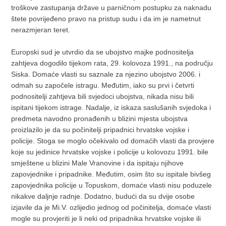
troškove zastupanja države u parničnom postupku za naknadu
štete povrijeđeno pravo na pristup sudu i da im je nametnut
nerazmjeran teret.
Europski sud je utvrdio da se ubojstvo majke podnositelja
zahtjeva dogodilo tijekom rata, 29. kolovoza 1991., na području
Siska. Domaće vlasti su saznale za njezino ubojstvo 2006. i
odmah su započele istragu. Međutim, iako su prvi i četvrti
podnositelji zahtjeva bili svjedoci ubojstva, nikada nisu bili
ispitani tijekom istrage. Nadalje, iz iskaza saslušanih svjedoka i
predmeta navodno pronađenih u blizini mjesta ubojstva
proizlazilo je da su počinitelji pripadnici hrvatske vojske i
policije. Stoga se moglo očekivalo od domaćih vlasti da provjere
koje su jedinice hrvatske vojske i policije u kolovozu 1991. bile
smještene u blizini Male Vranovine i da ispitaju njihove
zapovjednike i pripadnike. Međutim, osim što su ispitale bivšeg
zapovjednika policije u Topuskom, domaće vlasti nisu poduzele
nikakve daljnje radnje. Dodatno, budući da su dvije osobe
izjavile da je Mi.V. ozlijedio jednog od počinitelja, domaće vlasti
mogle su provjeriti je li neki od pripadnika hrvatske vojske ili