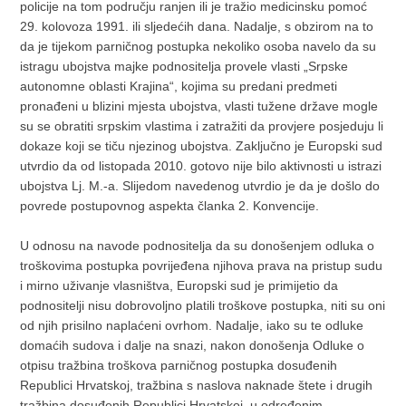
policije na tom području ranjen ili je tražio medicinsku pomoć
29. kolovoza 1991. ili sljedećih dana. Nadalje, s obzirom na to
da je tijekom parničnog postupka nekoliko osoba navelo da su
istragu ubojstva majke podnositelja provele vlasti „Srpske
autonomne oblasti Krajina“, kojima su predani predmeti
pronađeni u blizini mjesta ubojstva, vlasti tužene države mogle
su se obratiti srpskim vlastima i zatražiti da provjere posjeduju li
dokaze koji se tiču njezinog ubojstva. Zaključno je Europski sud
utvrdio da od listopada 2010. gotovo nije bilo aktivnosti u istrazi
ubojstva Lj. M.-a. Slijedom navedenog utvrdio je da je došlo do
povrede postupovnog aspekta članka 2. Konvencije.
U odnosu na navode podnositelja da su donošenjem odluka o
troškovima postupka povrijeđena njihova prava na pristup sudu
i mirno uživanje vlasništva, Europski sud je primijetio da
podnositelji nisu dobrovoljno platili troškove postupka, niti su oni
od njih prisilno naplaćeni ovrhom. Nadalje, iako su te odluke
domaćih sudova i dalje na snazi, nakon donošenja Odluke o
otpisu tražbina troškova parničnog postupka dosuđenih
Republici Hrvatskoj, tražbina s naslova naknade štete i drugih
tražbina dosuđenih Republici Hrvatskoj, u određenim