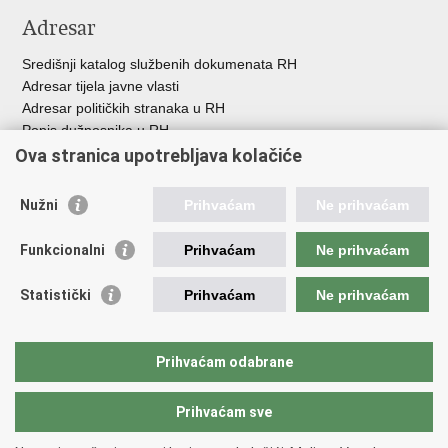
Adresar
Središnji katalog službenih dokumenata RH
Adresar tijela javne vlasti
Adresar političkih stranaka u RH
Popis dužnosnika u RH
Besplatni telefoni javne uprave
Ova stranica upotrebljava kolačiće
Pozivi za žurnu pomoć
Nužni
Prihvaćam
Ne prihvaćam
Korisne poveznice
Funkcionalni
Prihvaćam
Ne prihvaćam
Vlada Republike Hrvatske
Europski sud za ljudska prava
Statistički
Prihvaćam
Ne prihvaćam
Vijeće Europe
Pučki pravobranitelj
Povjerenik za informiranje
Prihvaćam odabrane
Političke stranke i izbori
Prihvaćam sve
Povratak na vrh