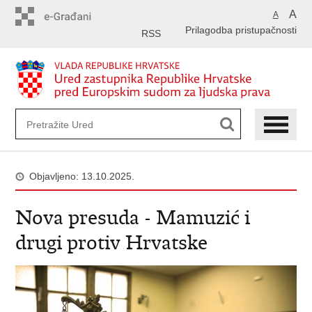
Preskoči
A
A
na
Prilagodba pristupačnosti
glavni
RSS
sadržaj
Objavljeno: 13.10.2025.
Nova presuda - Mamuzić i
drugi protiv Hrvatske