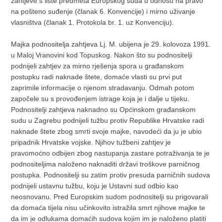
zahtjeve s liste predmeta Europskog suda u odnosu na pravo
na pošteno suđenje (članak 6. Konvencije) i mirno uživanje
vlasništva (članak 1. Protokola br. 1. uz Konvenciju).
Majka podnositelja zahtjeva Lj. M. ubijena je 29. kolovoza 1991.
u Maloj Vranovini kod Topuskog. Nakon što su podnositelji
podnijeli zahtjev za mirno rješenja spora u građanskom
postupku radi naknade štete, domaće vlasti su prvi put
zaprimile informacije o njenom stradavanju. Odmah potom
započele su s provođenjem istrage koja je i dalje u tijeku.
Podnositelji zahtjeva naknadno su Općinskom građanskom
sudu u Zagrebu podnijeli tužbu protiv Republike Hrvatske radi
naknade štete zbog smrti svoje majke, navodeći da ju je ubio
pripadnik Hrvatske vojske. Njihov tužbeni zahtjev je
pravomoćno odbijen zbog nastupanja zastare potraživanja te je
podnositeljima naloženo naknaditi državi troškove parničnog
postupka. Podnositelji su zatim protiv presuda parničnih sudova
podnijeli ustavnu tužbu, koju je Ustavni sud odbio kao
neosnovanu. Pred Europskim sudom podnositelji su prigovarali
da domaća tijela nisu učinkovito istražila smrt njihove majke te
da im je odlukama domaćih sudova kojim im je naloženo platiti