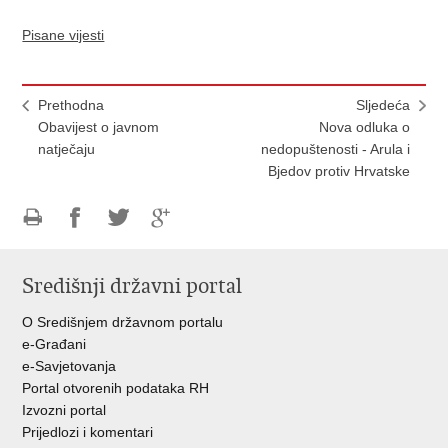
Pisane vijesti
Prethodna
Sljedeća
Obavijest o javnom
Nova odluka o
natječaju
nedopuštenosti - Arula i
Bjedov protiv Hrvatske
Ispiši
Podijeli
Podijeli
Podijeli
stranicu
na
na
na
Središnji državni portal
Facebooku
Twitteru
Google
+
O Središnjem državnom portalu
e-Građani
e-Savjetovanja
Portal otvorenih podataka RH
Izvozni portal
Prijedlozi i komentari