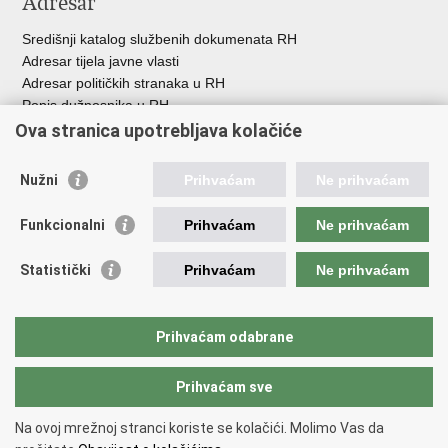
Adresar
Središnji katalog službenih dokumenata RH
Adresar tijela javne vlasti
Adresar političkih stranaka u RH
Popis dužnosnika u RH
Besplatni telefoni javne uprave
Ova stranica upotrebljava kolačiće
Pozivi za žurnu pomoć
Nužni
Prihvaćam
Ne prihvaćam
Korisne poveznice
Funkcionalni
Prihvaćam
Ne prihvaćam
Vlada Republike Hrvatske
Europski sud za ljudska prava
Statistički
Prihvaćam
Ne prihvaćam
Vijeće Europe
Pučki pravobranitelj
Povjerenik za informiranje
Prihvaćam odabrane
Političke stranke i izbori
Prihvaćam sve
Povratak na vrh
Na ovoj mrežnoj stranci koriste se kolačići. Molimo Vas da
Copyright © 2026 Ured zastupnika Republike Hrvatske pred Europskim