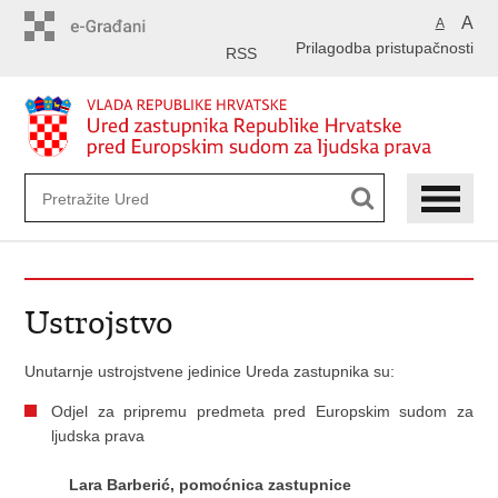
Preskoči
A
A
na
Prilagodba pristupačnosti
glavni
RSS
sadržaj
Ustrojstvo
Unutarnje ustrojstvene jedinice Ureda zastupnika su:
Odjel za pripremu predmeta pred Europskim sudom za
ljudska prava
Lara Barberić, pomoćnica zastupnice