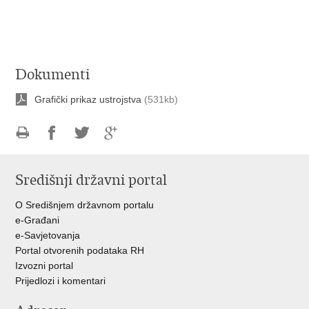
Dokumenti
Grafički prikaz ustrojstva
(531kb)
Ispiši
Podijeli
Podijeli
Podijeli
stranicu
na
na
na
Središnji državni portal
Facebooku
Twitteru
Google
+
O Središnjem državnom portalu
e-Građani
e-Savjetovanja
Portal otvorenih podataka RH
Izvozni portal
Prijedlozi i komentari