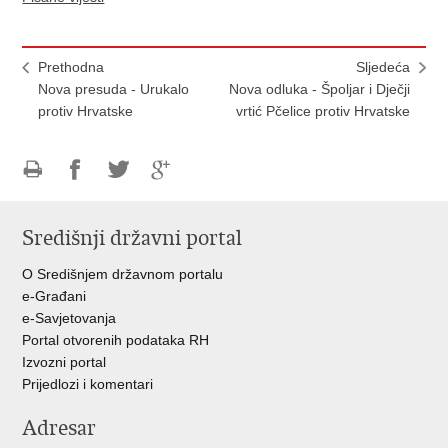
Prethodna
Sljedeća
Nova presuda - Urukalo
Nova odluka - Špoljar i Dječji
protiv Hrvatske
vrtić Pčelice protiv Hrvatske
Ispiši
Podijeli
Podijeli
Podijeli
stranicu
na
na
na
Središnji državni portal
Facebooku
Twitteru
Google
+
O Središnjem državnom portalu
e-Građani
e-Savjetovanja
Portal otvorenih podataka RH
Izvozni portal
Prijedlozi i komentari
Adresar