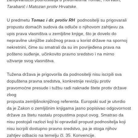
Tarabarić i Matozan protiv Hrvatske.
U predmetu
Tomac i dr. protiv RH
podnositelji su prigovarali
propustu domaćih sudova da odluče o njihovom zahtjevu za
upis prava vlasništva u zemljišne knjige, što je dovelo do
nepravilne uknjižbe založnog prava u korist države na spornoj
nekretnini, čime su smatrali da su im povrijeđena prava na
pošteno suđenje, učinkovito pravno sredstvo i na mirno
uživanje svog vlasništva.
Tužena država je prigovorila da podnositelji nisu iscrpili sva
dopuštena pravna sredstva, konkretnije reviziju protiv
pravomoćne presude i tužbu radi naknade štete protiv države
zbog
propusta zemljišnoknjižnog referenta. Europski sud je utvrdio
da je Zakon o zemljišnim knjigama jasno popisivao odgovornost
države za štetu nastalu propustima poput ovog. Smatrao da
nisu postojali razlozi koji bi opravdali propust podnositelja koji
nisu iscrpili dostupno pravno sredstvo, pa je stoga njihov
zahtjev odbacio na temelju čl. 35. Konvencije.