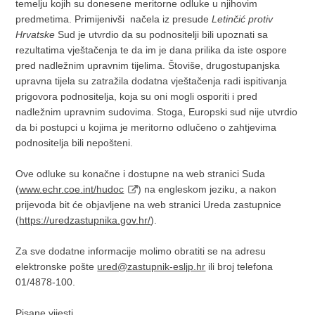
temelju kojih su donesene meritorne odluke u njihovim
predmetima. Primijenivši načela iz presude
Letinčić protiv
Hrvatske
Sud je utvrdio da su podnositelji bili upoznati sa
rezultatima vještačenja te da im je dana prilika da iste ospore
pred nadležnim upravnim tijelima. Štoviše, drugostupanjska
upravna tijela su zatražila dodatna vještačenja radi ispitivanja
prigovora podnositelja, koja su oni mogli osporiti i pred
nadležnim upravnim sudovima. Stoga, Europski sud nije utvrdio
da bi postupci u kojima je meritorno odlučeno o zahtjevima
podnositelja bili nepošteni.
Ove odluke su konačne i dostupne na web stranici Suda
(
www.echr.coe.int/hudoc
) na engleskom jeziku, a nakon
prijevoda bit će objavljene na web stranici Ureda zastupnice
(
https://uredzastupnika.gov.hr/
).
Za sve dodatne informacije molimo obratiti se na adresu
elektronske pošte
ured@zastupnik-esljp.hr
ili broj telefona
01/4878-100.
Pisane vijesti