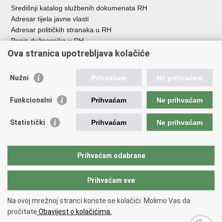
Središnji katalog službenih dokumenata RH
Adresar tijela javne vlasti
Adresar političkih stranaka u RH
Popis dužnosnika u RH
Besplatni telefoni javne uprave
Ova stranica upotrebljava kolačiće
Pozivi za žurnu pomoć
Nužni
Prihvaćam
Ne prihvaćam
Korisne poveznice
Funkcionalni
Prihvaćam
Ne prihvaćam
Vlada Republike Hrvatske
Europski sud za ljudska prava
Statistički
Prihvaćam
Ne prihvaćam
Vijeće Europe
Pučki pravobranitelj
Povjerenik za informiranje
Prihvaćam odabrane
Političke stranke i izbori
Prihvaćam sve
Povratak na vrh
Na ovoj mrežnoj stranci koriste se kolačići. Molimo Vas da
Copyright © 2026 Ured zastupnika Republike Hrvatske pred Europskim
pročitate
Obavijest o kolačićima.
sudom za ljudska prava.
Uvjeti korištenja
.