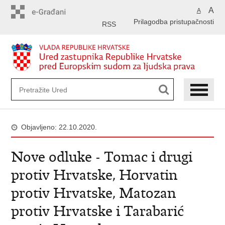
Preskoči
A
A
na
Prilagodba pristupačnosti
glavni
RSS
sadržaj
Objavljeno: 22.10.2020.
Nove odluke - Tomac i drugi
protiv Hrvatske, Horvatin
protiv Hrvatske, Matozan
protiv Hrvatske i Tarabarić