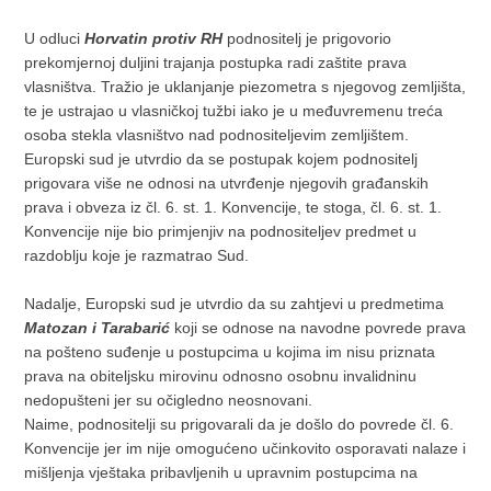
U odluci
Horvatin protiv RH
podnositelj je prigovorio
prekomjernoj duljini trajanja postupka radi zaštite prava
vlasništva. Tražio je uklanjanje piezometra s njegovog zemljišta,
te je ustrajao u vlasničkoj tužbi iako je u međuvremenu treća
osoba stekla vlasništvo nad podnositeljevim zemljištem.
Europski sud je utvrdio da se postupak kojem podnositelj
prigovara više ne odnosi na utvrđenje njegovih građanskih
prava i obveza iz čl. 6. st. 1. Konvencije, te stoga, čl. 6. st. 1.
Konvencije nije bio primjenjiv na podnositeljev predmet u
razdoblju koje je razmatrao Sud.
Nadalje, Europski sud je utvrdio da su zahtjevi u predmetima
Matozan i Tarabarić
koji se odnose na navodne povrede prava
na pošteno suđenje u postupcima u kojima im nisu priznata
prava na obiteljsku mirovinu odnosno osobnu invalidninu
nedopušteni jer su očigledno neosnovani.
Naime, podnositelji su prigovarali da je došlo do povrede čl. 6.
Konvencije jer im nije omogućeno učinkovito osporavati nalaze i
mišljenja vještaka pribavljenih u upravnim postupcima na