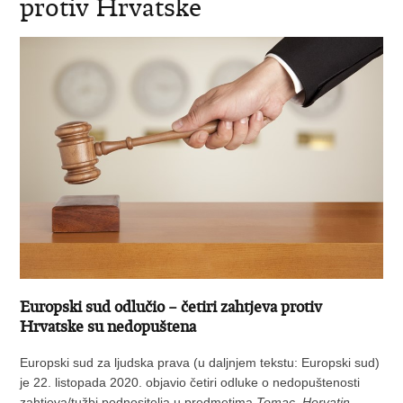
protiv Hrvatske
Europski sud odlučio – četiri zahtjeva protiv
Hrvatske su nedopuštena
Europski sud za ljudska prava (u daljnjem tekstu: Europski sud)
je 22. listopada 2020. objavio četiri odluke o nedopuštenosti
zahtjeva/tužbi podnositelja u predmetima
Tomac,
Horvatin,