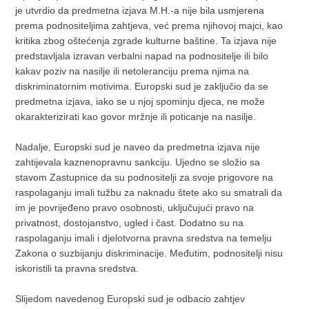
je utvrdio da predmetna izjava M.H.-a nije bila usmjerena
prema podnositeljima zahtjeva, već prema njihovoj majci, kao
kritika zbog oštećenja zgrade kulturne baštine. Ta izjava nije
predstavljala izravan verbalni napad na podnositelje ili bilo
kakav poziv na nasilje ili netoleranciju prema njima na
diskriminatornim motivima. Europski sud je zaključio da se
predmetna izjava, iako se u njoj spominju djeca, ne može
okarakterizirati kao govor mržnje ili poticanje na nasilje.
Nadalje, Europski sud je naveo da predmetna izjava nije
zahtijevala kaznenopravnu sankciju. Ujedno se složio sa
stavom Zastupnice da su podnositelji za svoje prigovore na
raspolaganju imali tužbu za naknadu štete ako su smatrali da
im je povrijeđeno pravo osobnosti, uključujući pravo na
privatnost, dostojanstvo, ugled i čast. Dodatno su na
raspolaganju imali i djelotvorna pravna sredstva na temelju
Zakona o suzbijanju diskriminacije. Međutim, podnositelji nisu
iskoristili ta pravna sredstva.
Slijedom navedenog Europski sud je odbacio zahtjev