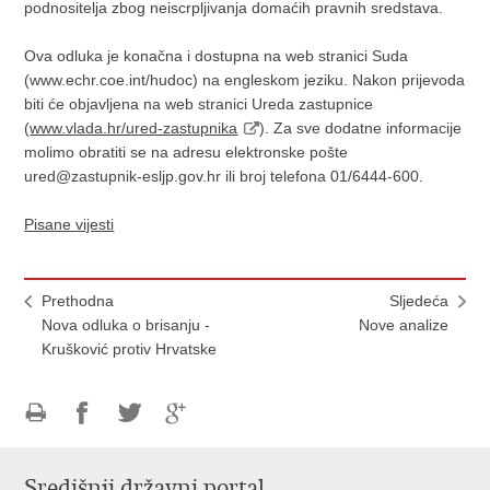
podnositelja zbog neiscrpljivanja domaćih pravnih sredstava.
Ova odluka je konačna i dostupna na web stranici Suda
(www.echr.coe.int/hudoc) na engleskom jeziku. Nakon prijevoda
biti će objavljena na web stranici Ureda zastupnice
(
www.vlada.hr/ured-zastupnika
). Za sve dodatne informacije
molimo obratiti se na adresu elektronske pošte
ured@zastupnik-esljp.gov.hr ili broj telefona 01/6444-600.
Pisane vijesti
Prethodna
Sljedeća
Nova odluka o brisanju -
Nove analize
Krušković protiv Hrvatske
Ispiši
Podijeli
Podijeli
Podijeli
stranicu
na
na
na
Središnji državni portal
Facebooku
Twitteru
Google