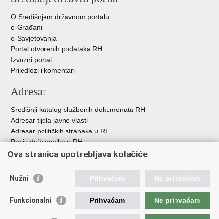
+
O Središnjem državnom portalu
e-Građani
e-Savjetovanja
Portal otvorenih podataka RH
Izvozni portal
Prijedlozi i komentari
Adresar
Središnji katalog službenih dokumenata RH
Adresar tijela javne vlasti
Adresar političkih stranaka u RH
Popis dužnosnika u RH
Besplatni telefoni javne uprave
Ova stranica upotrebljava kolačiće
Pozivi za žurnu pomoć
Nužni
Prihvaćam
Ne prihvaćam
Korisne poveznice
Funkcionalni
Prihvaćam
Ne prihvaćam
Vlada Republike Hrvatske
Europski sud za ljudska prava