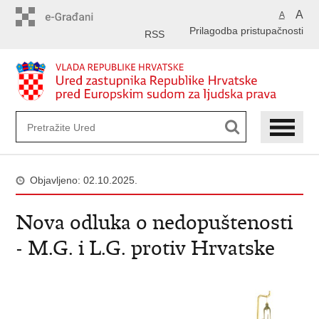
Preskoči
A
A
na
Prilagodba pristupačnosti
glavni
RSS
sadržaj
Objavljeno: 02.10.2025.
Nova odluka o nedopuštenosti
- M.G. i L.G. protiv Hrvatske