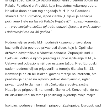
svibnju 2020. bacila 16 balona napunjenih crvenom bojom na
Palaču Pejačević u Virovitici, koja ima status kulturnog dobra.
Nekoliko dana nakon tog događaja M.H. je na Facebook
stranici Grada Virovitice, ispod članka „U tijeku je sanacija
počinjene štete na fasadi Palače Pejačević“ napisao komentar:
„…
prvo socijalna služba joj treba oduzet djecu… a onda zatvor
i dobrovoljni rad od 40 godina.
“
Podnositelji su protiv M.H. podnijeli kaznenu prijavu zbog
kaznenih djela povrede privatnosti djece, koju je Općinsko
državno odvjetništvo u Virovitici odbacilo. Županijski sud u
Bjelovaru odbio je njihov prijedlog za prvo ispitivanje H.M., a
Ustavni sud odbacio je njihovu ustavnu tužbu. Pred Europskim
sudom podnositelji su prigovorili na temelju članaka 8. i 13.
Konvencije da su bili izloženi govoru mržnje na internetu, što
predstavlja napad na njihovo ljudsko dostojanstvo, ugled i
privatni život te da nisu imali učinkovita sredstva zaštite.
Nadalje su prigovorili, na temelju članka 14. Konvencije, da su
bili diskriminirani na temelju političkog uvjerenja svoje majke.
Ispitujući podneseni formalni prigovor Zastupnice, Europski sud