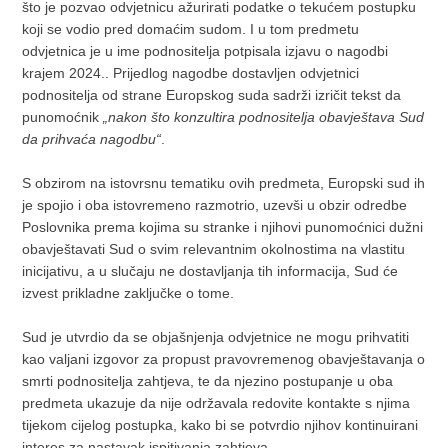
što je pozvao odvjetnicu ažurirati podatke o tekućem postupku
koji se vodio pred domaćim sudom. I u tom predmetu
odvjetnica je u ime podnositelja potpisala izjavu o nagodbi
krajem 2024.. Prijedlog nagodbe dostavljen odvjetnici
podnositelja od strane Europskog suda sadrži izričit tekst da
punomoćnik
„nakon što konzultira podnositelja obavještava Sud
da prihvaća nagodbu“
.
S obzirom na istovrsnu tematiku ovih predmeta, Europski sud ih
je spojio i oba istovremeno razmotrio, uzevši u obzir odredbe
Poslovnika prema kojima su stranke i njihovi punomoćnici dužni
obavještavati Sud o svim relevantnim okolnostima na vlastitu
inicijativu, a u slučaju ne dostavljanja tih informacija, Sud će
izvest prikladne zaključke o tome.
Sud je utvrdio da se objašnjenja odvjetnice ne mogu prihvatiti
kao valjani izgovor za propust pravovremenog obavještavanja o
smrti podnositelja zahtjeva, te da njezino postupanje u oba
predmeta ukazuje da nije održavala redovite kontakte s njima
tijekom cijelog postupka, kako bi se potvrdio njihov kontinuirani
interes za nastavak ispitivanja zahtjeva.