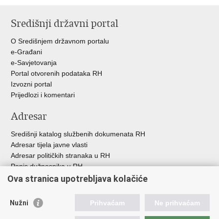
Ispiši
Podijeli
Podijeli
Podijeli
stranicu
na
na
na
Središnji državni portal
Facebooku
Twitteru
Google
+
O Središnjem državnom portalu
e-Građani
e-Savjetovanja
Portal otvorenih podataka RH
Izvozni portal
Prijedlozi i komentari
Adresar
Središnji katalog službenih dokumenata RH
Adresar tijela javne vlasti
Adresar političkih stranaka u RH
Popis dužnosnika u RH
Besplatni telefoni javne uprave
Ova stranica upotrebljava kolačiće
Pozivi za žurnu pomoć
Nužni
Prihvaćam
Ne prihvaćam
Korisne poveznice