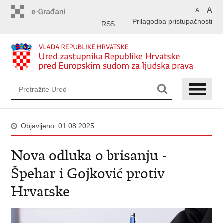
Preskoči
A
A
na
Prilagodba pristupačnosti
glavni
RSS
sadržaj
Objavljeno: 01.08.2025.
Nova odluka o brisanju -
Špehar i Gojković protiv
Hrvatske