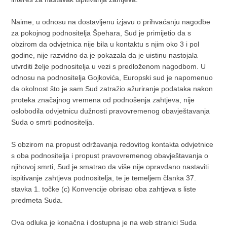
Naime, u odnosu na dostavljenu izjavu o prihvaćanju nagodbe
za pokojnog podnositelja Špehara, Sud je primijetio da s
obzirom da odvjetnica nije bila u kontaktu s njim oko 3 i pol
godine, nije razvidno da je pokazala da je uistinu nastojala
utvrditi želje podnositelja u vezi s predloženom nagodbom. U
odnosu na podnositelja Gojkovića, Europski sud je napomenuo
da okolnost što je sam Sud zatražio ažuriranje podataka nakon
proteka značajnog vremena od podnošenja zahtjeva, nije
oslobodila odvjetnicu dužnosti pravovremenog obavještavanja
Suda o smrti podnositelja.
S obzirom na propust održavanja redovitog kontakta odvjetnice
s oba podnositelja i propust pravovremenog obavještavanja o
njihovoj smrti, Sud je smatrao da više nije opravdano nastaviti
ispitivanje zahtjeva podnositelja, te je temeljem članka 37.
stavka 1. točke (c) Konvencije obrisao oba zahtjeva s liste
predmeta Suda.
Ova odluka je konačna i dostupna je na web stranici Suda