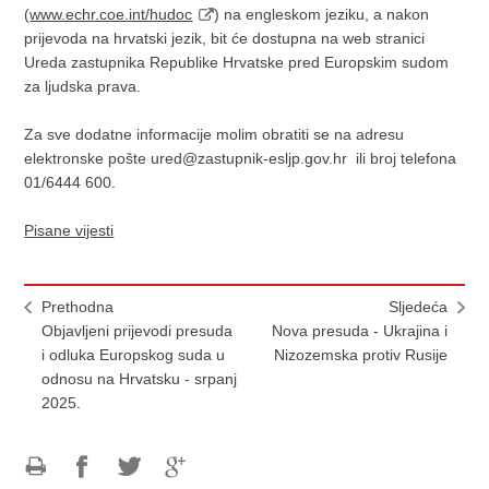
(
www.echr.coe.int/hudoc
) na engleskom jeziku, a nakon
prijevoda na hrvatski jezik, bit će dostupna na web stranici
Ureda zastupnika Republike Hrvatske pred Europskim sudom
za ljudska prava.
Za sve dodatne informacije molim obratiti se na adresu
elektronske pošte ured@zastupnik-esljp.gov.hr ili broj telefona
01/6444 600.
Pisane vijesti
Prethodna
Sljedeća
Objavljeni prijevodi presuda
Nova presuda - Ukrajina i
i odluka Europskog suda u
Nizozemska protiv Rusije
odnosu na Hrvatsku - srpanj
2025.