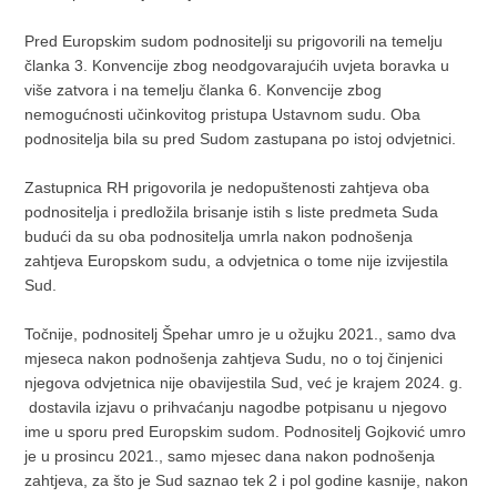
Pred Europskim sudom podnositelji su prigovorili na temelju
članka 3. Konvencije zbog neodgovarajućih uvjeta boravka u
više zatvora i na temelju članka 6. Konvencije zbog
nemogućnosti učinkovitog pristupa Ustavnom sudu. Oba
podnositelja bila su pred Sudom zastupana po istoj odvjetnici.
Zastupnica RH prigovorila je nedopuštenosti zahtjeva oba
podnositelja i predložila brisanje istih s liste predmeta Suda
budući da su oba podnositelja umrla nakon podnošenja
zahtjeva Europskom sudu, a odvjetnica o tome nije izvijestila
Sud.
Točnije, podnositelj Špehar umro je u ožujku 2021., samo dva
mjeseca nakon podnošenja zahtjeva Sudu, no o toj činjenici
njegova odvjetnica nije obavijestila Sud, već je krajem 2024. g.
dostavila izjavu o prihvaćanju nagodbe potpisanu u njegovo
ime u sporu pred Europskim sudom. Podnositelj Gojković umro
je u prosincu 2021., samo mjesec dana nakon podnošenja
zahtjeva, za što je Sud saznao tek 2 i pol godine kasnije, nakon