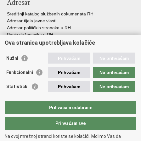
Adresar
Središnji katalog službenih dokumenata RH
Adresar tijela javne vlasti
Adresar političkih stranaka u RH
Popis dužnosnika u RH
Besplatni telefoni javne uprave
Ova stranica upotrebljava kolačiće
Pozivi za žurnu pomoć
Nužni
Prihvaćam
Ne prihvaćam
Korisne poveznice
Funkcionalni
Prihvaćam
Ne prihvaćam
Vlada Republike Hrvatske
Europski sud za ljudska prava
Statistički
Prihvaćam
Ne prihvaćam
Vijeće Europe
Pučki pravobranitelj
Povjerenik za informiranje
Prihvaćam odabrane
Političke stranke i izbori
Prihvaćam sve
Povratak na vrh
Na ovoj mrežnoj stranci koriste se kolačići. Molimo Vas da
Copyright © 2026 Ured zastupnika Republike Hrvatske pred Europskim