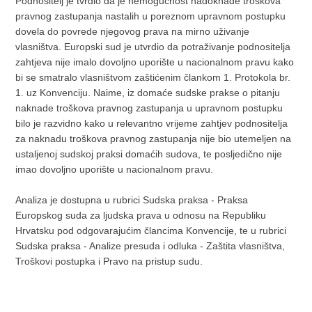
Podnositelj je tvrdio da je nemogućnost nadoknade troškova
pravnog zastupanja nastalih u poreznom upravnom postupku
dovela do povrede njegovog prava na mirno uživanje
vlasništva. Europski sud je utvrdio da potraživanje podnositelja
zahtjeva nije imalo dovoljno uporište u nacionalnom pravu kako
bi se smatralo vlasništvom zaštićenim člankom 1. Protokola br.
1. uz Konvenciju. Naime, iz domaće sudske prakse o pitanju
naknade troškova pravnog zastupanja u upravnom postupku
bilo je razvidno kako u relevantno vrijeme zahtjev podnositelja
za naknadu troškova pravnog zastupanja nije bio utemeljen na
ustaljenoj sudskoj praksi domaćih sudova, te posljedično nije
imao dovoljno uporište u nacionalnom pravu.
Analiza je dostupna u rubrici Sudska praksa - Praksa
Europskog suda za ljudska prava u odnosu na Republiku
Hrvatsku pod odgovarajućim člancima Konvencije, te u rubrici
Sudska praksa - Analize presuda i odluka - Zaštita vlasništva,
Troškovi postupka i Pravo na pristup sudu.