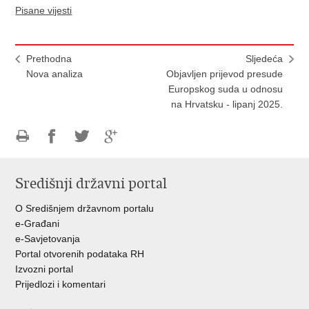
Pisane vijesti
Prethodna
Sljedeća
Nova analiza
Objavljen prijevod presude
Europskog suda u odnosu
na Hrvatsku - lipanj 2025.
Ispiši
Podijeli
Podijeli
Podijeli
stranicu
na
na
na
Središnji državni portal
Facebooku
Twitteru
Google
+
O Središnjem državnom portalu
e-Građani
e-Savjetovanja
Portal otvorenih podataka RH
Izvozni portal
Prijedlozi i komentari