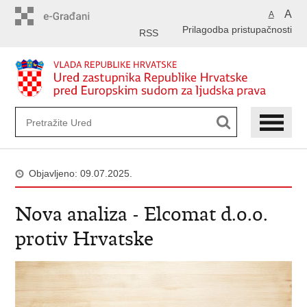
Preskoči
A
A
na
Prilagodba pristupačnosti
glavni
RSS
sadržaj
Objavljeno: 09.07.2025.
Nova analiza - Elcomat d.o.o.
protiv Hrvatske