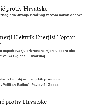
ić protiv Hrvatske
u zbog određivanja istražnog zatvora nakon obnove
nerji Elektrik Enerjisi Toptan
e
om nepoštovanju
privremene mjere u sporu oko
t Velika Ciglena u Hrvatskoj
Hrvatske - objava akcijskih planova u
„Poljičan-Rašica“, Pavlović i Zobec
ić protiv Hrvatske