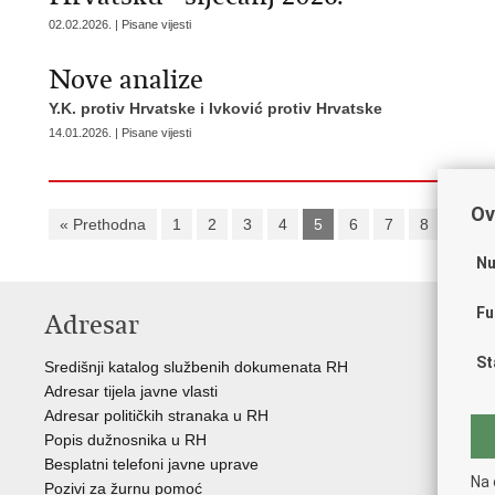
02.02.2026. | Pisane vijesti
Nove analize
Y.K. protiv Hrvatske i Ivković protiv Hrvatske
14.01.2026. | Pisane vijesti
Ov
« Prethodna
1
2
3
4
5
6
7
8
9
Nu
Fu
Adresar
K
St
Središnji katalog službenih dokumenata RH
Vla
Adresar tijela javne vlasti
Eur
Adresar političkih stranaka u RH
Vij
Popis dužnosnika u RH
Puč
Besplatni telefoni javne uprave
Pov
Na 
Pozivi za žurnu pomoć
Pol