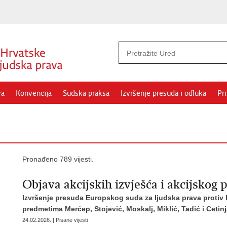
va
Konvencija
Sudska praksa
Izvršenje presuda i odluka
Pr
Pronađeno 789 vijesti.
Objava akcijskih izvješća i akcijskog 
Izvršenje presuda Europskog suda za ljudska prava protiv H
predmetima Merćep, Stojević, Moskalj, Miklić, Tadić i Cetin
24.02.2026. | Pisane vijesti