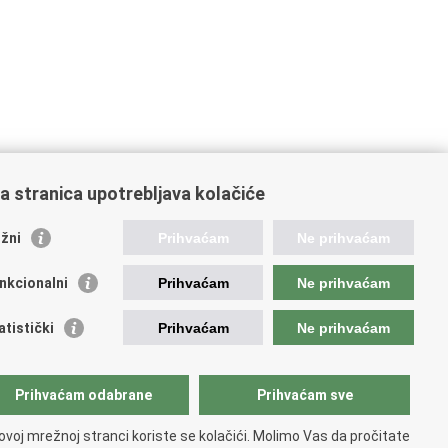
a stranica upotrebljava kolačiće
10
Sljedeća »
»»
žni
Prihvaćam
Ne prihvaćam
nkcionalni
Prihvaćam
Ne prihvaćam
orisne poveznice
atistički
Prihvaćam
Ne prihvaćam
da Republike Hrvatske
opski sud za ljudska prava
eće Europe
Prihvaćam odabrane
Prihvaćam sve
ki pravobranitelj
jerenik za informiranje
ovoj mrežnoj stranci koriste se kolačići. Molimo Vas da pročitate
itičke stranke i izbori