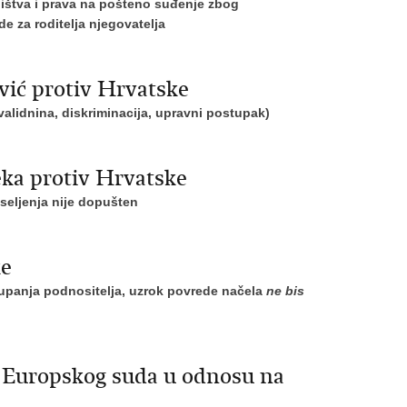
ništva i prava na pošteno suđenje zbog
 za roditelja njegovatelja
vić protiv Hrvatske
alidnina, diskriminacija, upravni postupak)
ka protiv Hrvatske
seljenja nije dopušten
ke
upanja podnositelja, uzrok povrede načela
ne bis
a Europskog suda u odnosu na