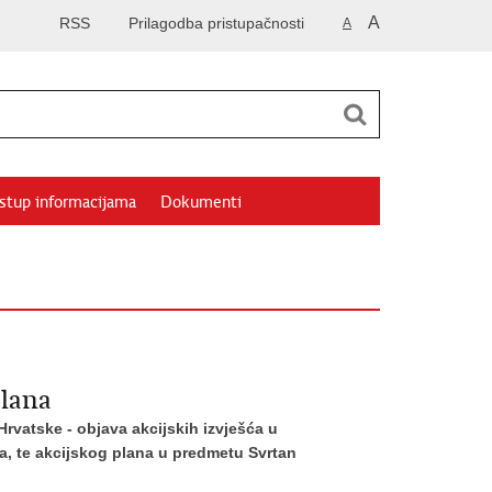
A
RSS
Prilagodba pristupačnosti
A
istup informacijama
Dokumenti
plana
rvatske - objava akcijskih izvješća u
ja, te akcijskog plana u predmetu Svrtan