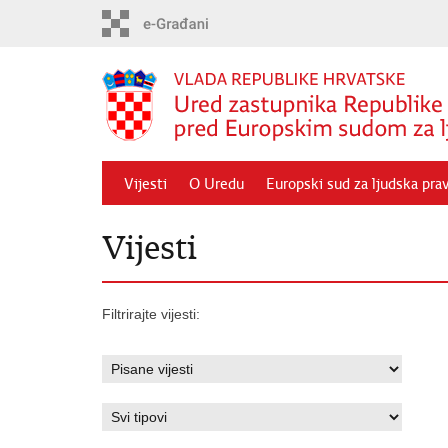
Preskoči
na
glavni
sadržaj
Vijesti
O Uredu
Europski sud za ljudska pra
Vijesti
Filtrirajte vijesti: