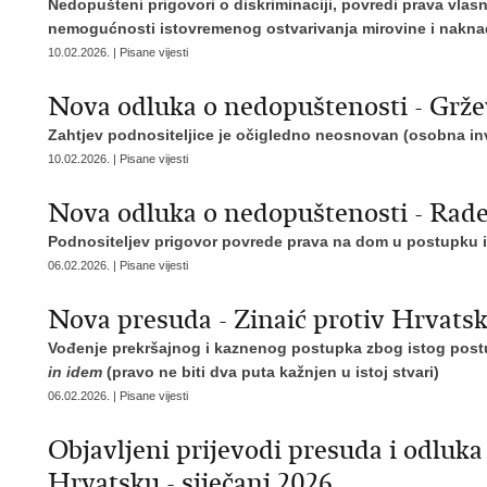
Nedopušteni prigovori o diskriminaciji, povredi prava vlas
nemogućnosti istovremenog ostvarivanja mirovine i naknade
10.02.2026. | Pisane vijesti
Nova odluka o nedopuštenosti - Grže
Zahtjev podnositeljice je očigledno neosnovan
(osobna inv
10.02.2026. | Pisane vijesti
Nova odluka o nedopuštenosti - Rade
Podnositeljev prigovor povrede prava na dom u postupku i
06.02.2026. | Pisane vijesti
Nova presuda - Zinaić protiv Hrvats
Vođenje prekršajnog i kaznenog postupka zbog istog post
in idem
(pravo ne biti dva puta kažnjen u istoj stvari)
06.02.2026. | Pisane vijesti
Objavljeni prijevodi presuda i odluk
Hrvatsku - siječanj 2026.