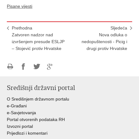
Pisane vijesti
Prethodna
Sljedeća
Zatvoren nadzor nad
Nova odluka o
izvršenjem presude ESLJP
nedopuštenosti - Picig i
– Stojević protiv Hrvatske
drugi protiv Hrvatske
Ispiši
Podijeli
Podijeli
Podijeli
stranicu
na
na
na
Središnji državni portal
Facebooku
Twitteru
Google
+
O Središnjem državnom portalu
e-Građani
e-Savjetovanja
Portal otvorenih podataka RH
Izvozni portal
Prijedlozi i komentari