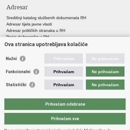
Adresar
Središnji katalog službenih dokumenata RH
Adresar tijela javne vlasti
Adresar političkih stranaka u RH
Popis dužnosnika u RH
Besplatni telefoni javne uprave
Ova stranica upotrebljava kolačiće
Pozivi za žurnu pomoć
Nužni
Prihvaćam
Ne prihvaćam
Korisne poveznice
Funkcionalni
Prihvaćam
Ne prihvaćam
Vlada Republike Hrvatske
Europski sud za ljudska prava
Statistički
Prihvaćam
Ne prihvaćam
Vijeće Europe
Pučki pravobranitelj
Povjerenik za informiranje
Prihvaćam odabrane
Političke stranke i izbori
Prihvaćam sve
Povratak na vrh