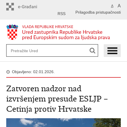
Preskoči
A
A
na
Prilagodba pristupačnosti
glavni
RSS
sadržaj
Objavljeno: 02.01.2026.
Zatvoren nadzor nad
izvršenjem presude ESLJP –
Cetinja protiv Hrvatske