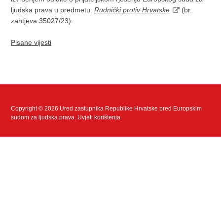
ljudska prava u predmetu:
Rudnički protiv Hrvatske
(br.
zahtjeva 35027/23).
Pisane vijesti
Copyright © 2026 Ured zastupnika Republike Hrvatske pred Europskim
sudom za ljudska prava.
Uvjeti korištenja
.